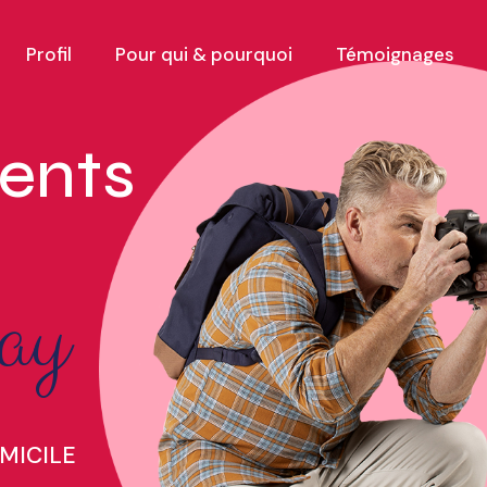
Profil
Pour qui & pourquoi
Témoignages
ents
ay
MICILE