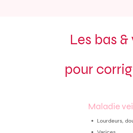
Les bas &
pour corrig
Maladie ve
Lourdeurs, do
Varices