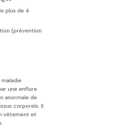
e plus de 4
tion (prévention
 maladie
ar une enflure
on anormale de
ssus corporels. Il
un vêtement et
.