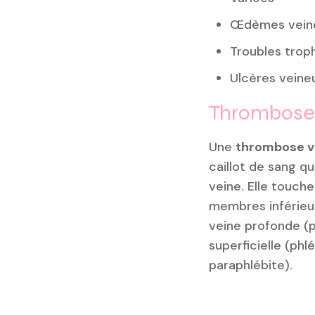
Œdèmes vein
Troubles trop
Ulcères veine
Thromboses
Une
thrombose v
caillot de sang q
veine. Elle touche
membres inférieur
veine profonde (
superficielle (phl
paraphlébite).