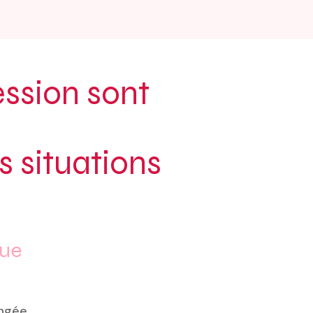
ssion sont
s situations
que
ongée