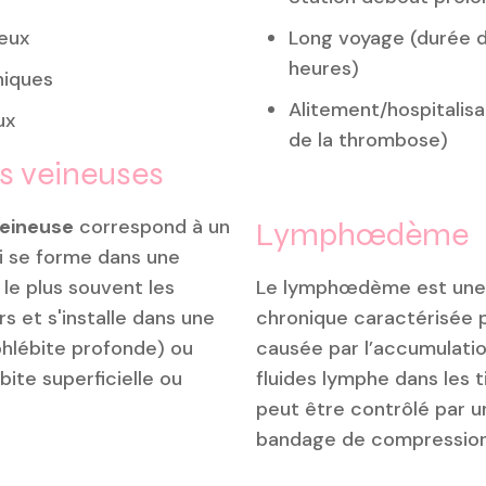
eux
Long voyage (durée d
heures)
hiques
Alitement/hospitalisa
ux
de la thrombose)
 veineuses
eineuse
correspond à un
Lymphœdème
ui se forme dans une
 le plus souvent les
Le lymphœdème est une
s et s'installe dans une
chronique caractérisée p
phlébite profonde) ou
causée par l’accumulati
ébite superficielle ou
fluides lymphe dans les ti
peut être contrôlé par 
bandage de compression